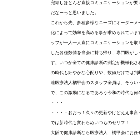
完結しほとんど直接コミュニケーションが要
だなーっと思いました。
これから先、多種多様なニーズにオーダーメ
化によって効率を高める事が求められていま
ッフが一人一人直にコミュニケーションを取
した各種数値を当会に持ち帰り、専門医がし
す。いつか全ての健康診断の測定が機械化さ
の時代も細やかな心配りや、数値だけでは判
達医療法人橘甲会のスタッフ全員は、そうい
で、この激動になるであろう令和の時代も何
・・・
・・・・おおっ！久々の更新やけどええ事言うた
では新時代も変わらぬいつものセリフ！
大阪で健康診断なら医療法人 橘甲会にお任