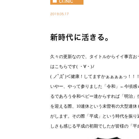
CLINIC
2019.05.17
新時代に活きる。
久々の更新なので、タイトルからイイ事言お
はこちらです( ・∀・)ﾉ
( ノﾟДﾟ)＜健康！してますかぁぁぁぁっ！！
いやー、やって参りました「令和」←今頃感
るであろう令和ベビー達からすれば「明治」
を迎える際、10連休という未曽有の大型連
がします。その際「平成」という時代を振り
しさも感じる平成の初期でしたが皆様の「平