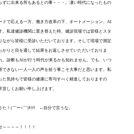
らずに出来る所もあるとの事・・・。凄い時代になったもの
ードで応える一方、働き方改革の下、オートメーション、AI
す。私達健診機関に置き替えた時、健診現場では皆様とスタ
りながら皆様に受診いただいております。そして現場で測定
っかりと目を通して結果をお返しさせていただいておりま
れ、診断もAIが行う時代が来るかも知れません。でも、いつ
断できない一人一人の声を拾う事こそ大事だと思います。私
った気持ちで皆様の健康に寄与すべく精進しておりますの
卒宜しくお願い申し上げます。
！(￣ー+￣)ｷﾗﾘ ←自分で言うな。
せ～～～～！！！！