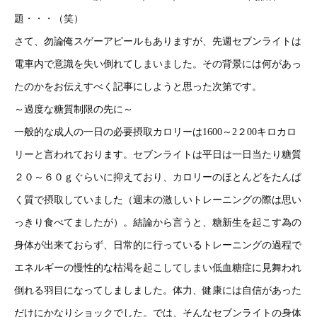
題・・・（笑）
さて、勿論俺スゲーアピールもありますが、先週セブンライトは
電車内で意識を失い倒れてしまいました。その背景には何があっ
たのかをお伝えすべく記事にしようと思った次第です。
～過度な糖質制限の先に～
一般的な成人の一日の必要摂取カロリーは1600～2２00キロカロ
リーと言われております。セブンライトは平日は一日当たり糖質
２０～６０ｇぐらいに抑えており、カロリーのほとんどをたんぱ
く質で摂取していました（週末の激しいトレーニングの際は思い
っきり食べてましたが）。結論から言うと、糖新生を起こす為の
身体が出来ておらず、日常的に行っているトレーニングの過程で
エネルギーの慢性的な枯渇を起こしてしまい低血糖症に見舞われ
倒れる羽目になってしましました。体力、健康には自信があった
だけにかなりショックでした。では、そんなセブンライトの身体