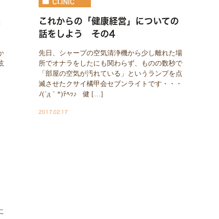
CLINIC
果
これからの「健康経営」についての
話をしよう その4
か
先日、シャープの空気清浄機から少し離れた場
呟
所でオナラをしたにも関わらず、ものの数秒で
「部屋の空気が汚れている」というランプを点
滅させたクサイ橘甲会セブンライトです・・・
ﾉ(´д｀*)ﾃﾍｯ♪ 健 […]
2017.02.17
の
に