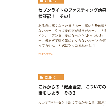
CLINIC
セブンライトのファスティング効
検証記！ その1
ある急に寒くなった日「あー、寒いと身体動
ないわー、やっぱ夏の方が好きだわー。」と
くと、「アンタ、夏になったら”あっついわ
ー、暑過ぎて動く気にもならないわー”とか言
ってるやん」と嫁にツッコまれた […]
2017.02.24
CLINIC
これからの「健康経営」について
話をしよう その3
カカオ70パーセント超えてるからこれは健康