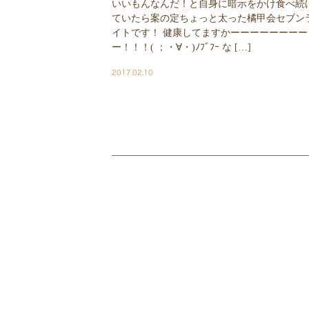
いいもんなんだ！と自身に暗示をかけ食べ続
ていたら案の定ちょっと太った橘甲会セブン
イトです！ 健康してますかーーーーーーーー
ー！！！( ；・∀・)ﾉﾌﾞﾌｰ な […]
2017.02.10